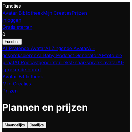
Functies
Avatar Bibliotheek
Mijn Creaties
Prijzen
inloggen
Gratis starten
0
Functies
AI Pratende Avatar
AI Zingende Avatar
AI-
gespreksdieren
AI Baby Podcast Generator
AI-foto die
praat
AI Podcastgenerator
Tekst-naar-spraak avatar
AI-
sprekende hoofd
Avatar Bibliotheek
Mijn Creaties
Prijzen
Plannen en prijzen
Maandelijks
Jaarlijks