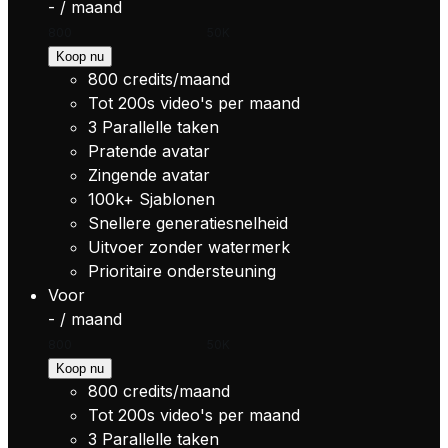
-
/
maand
800
2K
3K
5K
7.5K
10K
15K
20K
50K
Koop nu
800
credits/maand
Tot
200s
video's per maand
3
Parallelle taken
Pratende avatar
Zingende avatar
100k+
Sjablonen
Snellere generatiesnelheid
Uitvoer zonder watermerk
Prioritaire ondersteuning
Voor
-
/
maand
800
2K
3K
5K
7.5K
10K
15K
20K
50K
Koop nu
800
credits/maand
Tot
200s
video's per maand
3
Parallelle taken