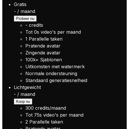
Gratis
-
/
maand
Probeer nu
-
credits
Tot
0s
video's per maand
1
Parallelle taken
Pratende avatar
Zingende avatar
100k+
Sjablonen
Uitkomsten met watermerk
Normale ondersteuning
Standaard generatiesnelheid
Lichtgewicht
-
/
maand
Koop nu
300
credits/maand
Tot
75s
video's per maand
2
Parallelle taken
Pratende avatar