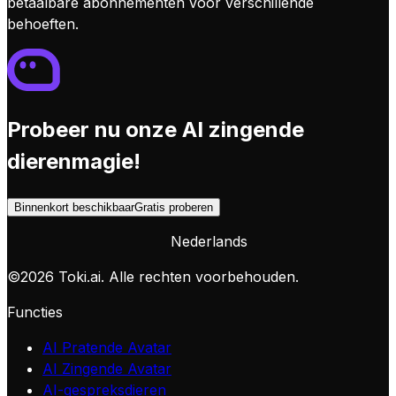
betaalbare abonnementen voor verschillende
behoeften.
Probeer nu onze AI zingende
dierenmagie!
Binnenkort beschikbaar
Gratis proberen
Nederlands
©
2026
Toki.ai. Alle rechten voorbehouden.
Functies
AI Pratende Avatar
AI Zingende Avatar
AI-gespreksdieren