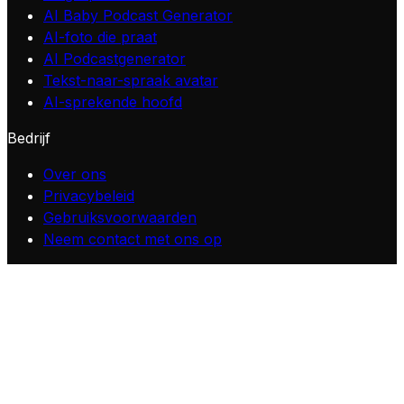
AI Baby Podcast Generator
AI-foto die praat
AI Podcastgenerator
Tekst-naar-spraak avatar
AI-sprekende hoofd
Bedrijf
Over ons
Privacybeleid
Gebruiksvoorwaarden
Neem contact met ons op