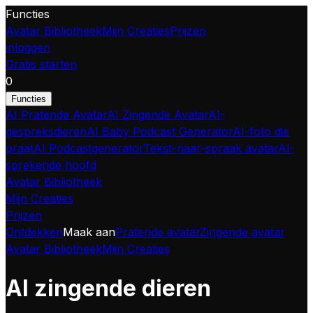
Functies
Avatar Bibliotheek
Mijn Creaties
Prijzen
inloggen
Gratis starten
0
Functies
AI Pratende Avatar
AI Zingende Avatar
AI-
gespreksdieren
AI Baby Podcast Generator
AI-foto die
praat
AI Podcastgenerator
Tekst-naar-spraak avatar
AI-
sprekende hoofd
Avatar Bibliotheek
Mijn Creaties
Prijzen
Ontdekken
Maak aan
Pratende avatar
Zingende avatar
Avatar Bibliotheek
Mijn Creaties
AI zingende dieren