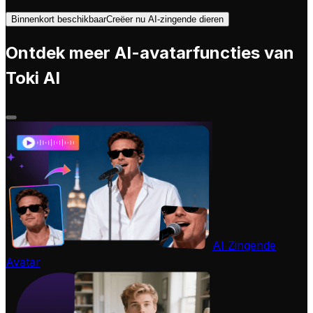
Binnenkort beschikbaar
Creëer nu AI-zingende dieren
Ontdek meer AI-avatarfuncties van
Toki AI
AI Zingende
Avatar