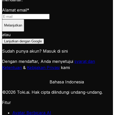
Alamat email
*
Melanjutkan
atau
Lanjutkan dengan Google
Sudah punya akun?
Masuk di sini
Dengan mendaftar, Anda menyetujui
syarat dan
Ketentuan
&
Kebijakan Privasi
kami
Bahasa Indonesia
©
2026
Toki.ai. Hak cipta dilindungi undang-undang.
Fitur
Avatar Berbicara AI