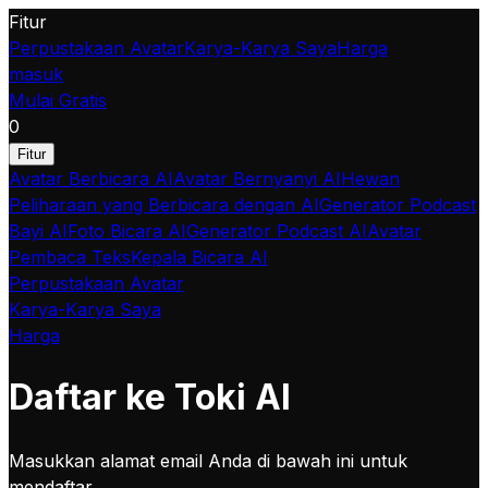
Fitur
Perpustakaan Avatar
Karya-Karya Saya
Harga
masuk
Mulai Gratis
0
Fitur
Avatar Berbicara AI
Avatar Bernyanyi AI
Hewan
Peliharaan yang Berbicara dengan AI
Generator Podcast
Bayi AI
Foto Bicara AI
Generator Podcast AI
Avatar
Pembaca Teks
Kepala Bicara AI
Perpustakaan Avatar
Karya-Karya Saya
Harga
Daftar ke Toki AI
Masukkan alamat email Anda di bawah ini untuk
mendaftar.