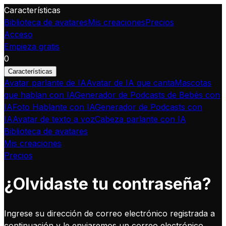
Características
Biblioteca de avatares
Mis creaciones
Precios
Acceso
Empieza gratis
0
Características
Avatar parlante de IA
Avatar de IA que canta
Mascotas
que hablan con IA
Generador de Podcasts de Bebés con
IA
Foto Hablante con IA
Generador de Podcasts con
IA
Avatar de texto a voz
Cabeza parlante con IA
Biblioteca de avatares
Mis creaciones
Precios
¿Olvidaste tu contraseña?
Ingrese su dirección de correo electrónico registrada a
continuación y le enviaremos un correo electrónico