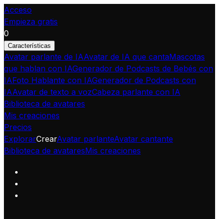
Acceso
Empieza gratis
0
Características
Avatar parlante de IA
Avatar de IA que canta
Mascotas
que hablan con IA
Generador de Podcasts de Bebés con
IA
Foto Hablante con IA
Generador de Podcasts con
IA
Avatar de texto a voz
Cabeza parlante con IA
Biblioteca de avatares
Mis creaciones
Precios
Explorar
Crear
Avatar parlante
Avatar cantante
Biblioteca de avatares
Mis creaciones