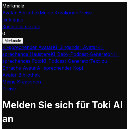
Merkmale
Avatar-Bibliothek
Meine Kreationen
Preise
einloggen
Kostenlos starten
0
Merkmale
KI-sprechender Avatar
KI-Singender Avatar
KI-
sprechende Haustiere
KI-Baby-Podcast-Generator
KI-
sprechendes Foto
KI-Podcast-Generator
Text-zu-
Sprache-Avatar
AI-sprechender Kopf
Avatar-Bibliothek
Meine Kreationen
Preise
Melden Sie sich für Toki AI
an