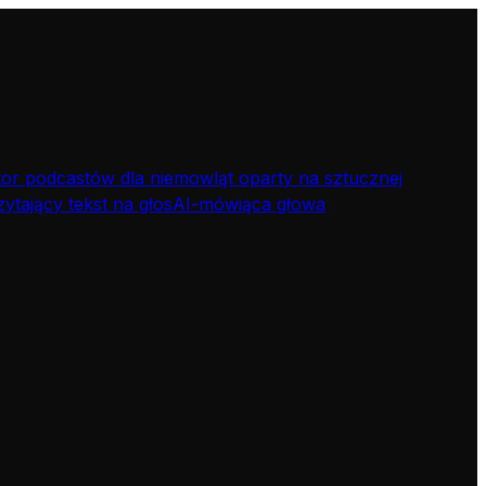
or podcastów dla niemowląt oparty na sztucznej
zytający tekst na głos
AI-mówiąca głowa