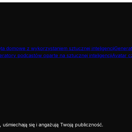
a domowe z wykorzystaniem sztucznej inteligencji
Generat
ratory podcastów oparte na sztucznej inteligencji
Avatar c
ą, uśmiechają się i angażują Twoją publiczność.