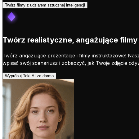
Twórz filmy z udziałem sztucznej inteligencji
Twórz realistyczne, angażujące filmy 
Twórz angażujące prezentacje i filmy instruktażowe! Nas
wpisać swój scenariusz i zobaczyć, jak Twoje zdjęcie ożyw
Wypróbuj Toki AI za darmo