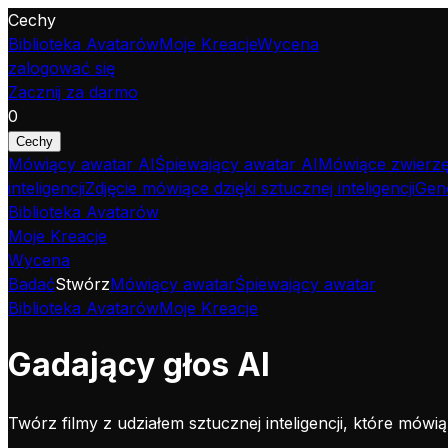
Cechy
Biblioteka Avatarów
Moje Kreacje
Wycena
zalogować się
Zacznij za darmo
0
Cechy
Mówiący awatar AI
Śpiewający awatar AI
Mówiące zwierzęt
inteligencji
Zdjęcie mówiące dzięki sztucznej inteligencji
Gene
Biblioteka Avatarów
Moje Kreacje
Wycena
Badać
Stwórz
Mówiący awatar
Śpiewający awatar
Biblioteka Avatarów
Moje Kreacje
Gadający głos AI
Twórz filmy z udziałem sztucznej inteligencji, które mówi