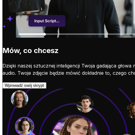
Mów, co chcesz
Dzięki naszej sztucznej inteligencji Twoja gadająca gło
audio. Twoje zdjęcie będzie mówić dokładnie to, czego ch
Wprowadź swój skrypt