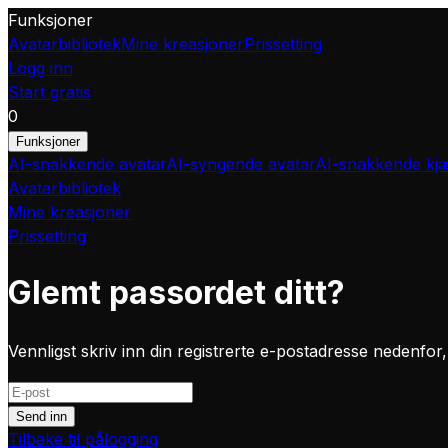
Funksjoner
Avatarbibliotek
Mine kreasjoner
Prissetting
Logg inn
Start gratis
0
Funksjoner
AI-snakkende avatar
AI-syngende avatar
AI-snakkende kjæ
Avatarbibliotek
Mine kreasjoner
Prissetting
Glemt passordet ditt?
Vennligst skriv inn din registrerte e-postadresse nedenfor
Send inn
Tilbake til pålogging