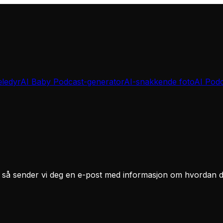
ledyr
AI Baby Podcast-generator
AI-snakkende foto
AI Podc
, så sender vi deg en e-post med informasjon om hvordan du t