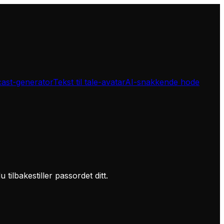
ast-generator
Tekst til tale-avatar
AI-snakkende hode
ilbakestiller passordet ditt.